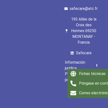
safecare@atc.fr
193 Allée de la
Croix des
Hormes 69250
MONTANAY -
Francia
Safecare
Información
jurídica
Fichas técnicas
Política de
privacidad
Póngase en cont
CGU
Correo electróni