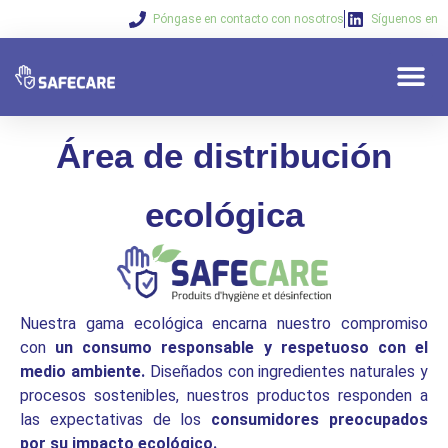
Póngase en contacto con nosotros
Síguenos en
¿Quiénes so
Nuestras s
Sus nec
Área de distribución
ecológica
Nuestra gama ecológica encarna nuestro compromiso
con
un consumo responsable y respetuoso con el
medio ambiente.
Diseñados con ingredientes naturales y
procesos sostenibles, nuestros productos responden a
las expectativas de los
consumidores preocupados
por su impacto ecológico.