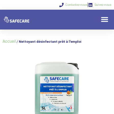
Contactez-nous
Suivez-nous
Qui sommes-nous 
Nos solu
Vos beso
Accueil
/
Nettoyant désinfectant prêt à l'emploi