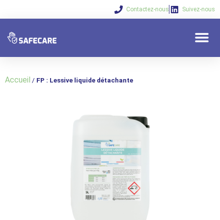
Contactez-nous
Suivez-nous
Qui sommes-nous 
Nos solu
Vos beso
Accueil
/
FP : Lessive liquide détachante