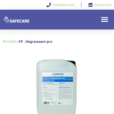
Contactez-nous
Suivez-nous
Qui sommes-nous 
Nos solu
Vos beso
Accueil
/
FP : Dégraissant pro